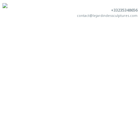
+33235348656
contact@lejardindessculptures.com